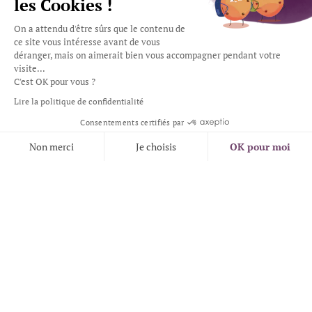
les Cookies !
On a attendu d'être sûrs que le contenu de
ce site vous intéresse avant de vous
déranger, mais on aimerait bien vous accompagner pendant votre
visite...
C'est OK pour vous ?
Lire la politique de confidentialité
Consentements certifiés par
Non merci
Share This
Je choisis
OK pour moi
Plateforme de Gestion du Consentement : Personnalisez vos Options
Axeptio consent
Notre plateforme vous permet d'adapter et de gérer vos paramètres de 