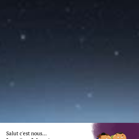
38700 La Tronche – France
T : +33 (0)4 76 54 95 35
Légale notice
Terms and Conditions for the Sale of Products
FOLLOW US:
MEMBER OF:
Salut c'est nous...